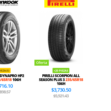
Oferta
Oferta
PIEZA(S)
+20 PIEZAS
DYNAPRO HP2
PIRELLI SCORPION ALL
ATLA
/65R18
106H
SEASON PLUS 3
235/65R18
23
106H
716.10
$3,730.50
,898.57
$5,921.43