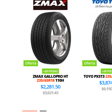
Oferta
Oferta
+20 PIEZAS
+20 PI
ZMAX GALLOPRO HT
TOYO PXST3
235
235/65R18
110H
$3,87
$2,281.50
$6,150
$3,621.43