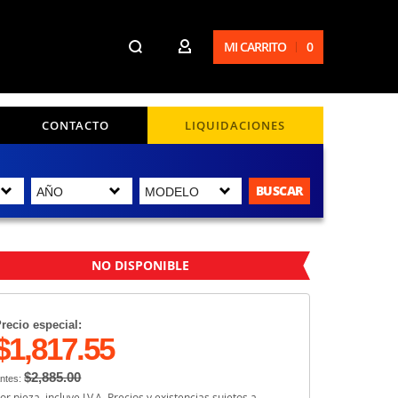
MI CARRITO
0
CONTACTO
LIQUIDACIONES
BUSCAR
NO DISPONIBLE
recio especial:
$1,817.55
$2,885.00
ntes:
or pieza, incluye I.V.A. Precios y existencias sujetos a