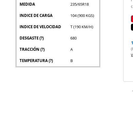
MEDIDA
235/65R18
c
INDICE DE CARGA
104 (900 KGS)
INDICE DE VELOCIDAD
T (190 KM/H)
DESGASTE
(?)
680
(
TRACCIÓN
(?)
A
V
TEMPERATURA
(?)
B