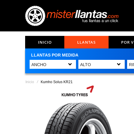
INICIO
LLANTAS
POR 
LLANTAS POR MEDIDA
Inicio
Kumho Solus KR21
Saltar
al
final
de
la
galería
de
imágenes