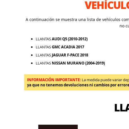
VEHÍCUL
A continuación se muestra una lista de vehículos co
no c
LLANTAS
AUDI Q5 (2010-2012)
LLANTAS
GMC ACADIA 2017
LLANTAS
JAGUAR F-PACE 2018
LLANTAS
NISSAN MURANO (2004-2019)
INFORMACIÓN IMPORTANTE:
La medida puede variar depen
ya que no tenemos devoluciones ni cambios por error
LL