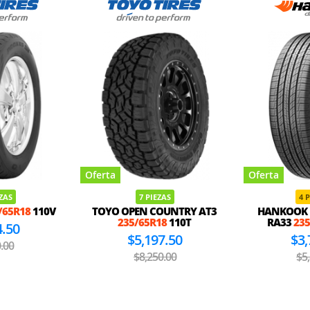
Oferta
Oferta
EZAS
7 PIEZAS
4 
/65R18
110V
TOYO OPEN COUNTRY AT3
HANKOOK 
235/65R18
110T
RA33
235
4.50
$5,197.50
$3,
.00
$8,250.00
$5