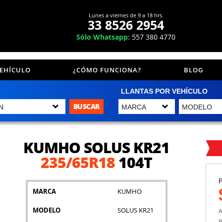
Lunes a viernes de 9 a 18 hrs.
33 8526 2954
Sólo Whatsapp:
557 380 4770
VEHÍCULO
¿CÓMO FUNCIONA?
BLOG
LLANTAS POR VEHÍCULO
BUSCAR
KUMHO SOLUS KR21
235/65R18
104T
P
MARCA
KUMHO
MODELO
SOLUS KR21
A
P