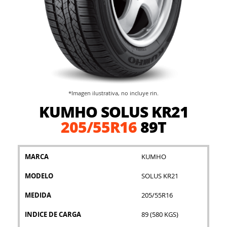
*Imagen ilustrativa, no incluye rin.
Saltar
KUMHO SOLUS KR21
al
comienzo
205/55R16
89T
de
la
galería
MARCA
KUMHO
de
imágenes
MODELO
SOLUS KR21
MEDIDA
205/55R16
INDICE DE CARGA
89 (580 KGS)