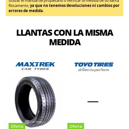
utilizar el manual de propietario o verificar la medida de su llanta
físicamente,
ya que no tenemos devoluciones ni cambios por
errores de medida
.
LLANTAS CON LA MISMA
MEDIDA
Oferta
Oferta