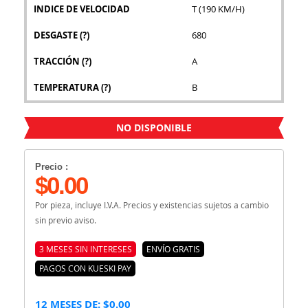
INDICE DE VELOCIDAD
T (190 KM/H)
DESGASTE
(?)
680
TRACCIÓN
(?)
A
TEMPERATURA
(?)
B
NO DISPONIBLE
Precio :
$0.00
Por pieza, incluye I.V.A. Precios y existencias sujetos a cambio
sin previo aviso.
3 MESES SIN INTERESES
ENVÍO GRATIS
PAGOS CON KUESKI PAY
12 MESES DE: $0.00