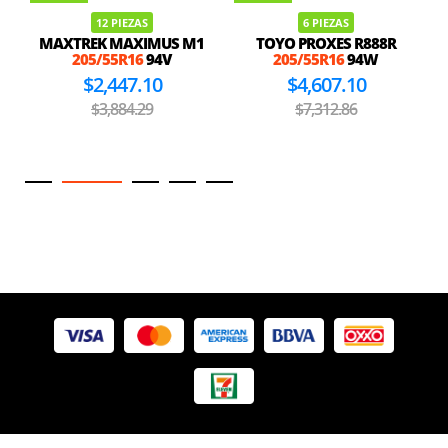
12 PIEZAS
6 PIEZAS
MAXTREK MAXIMUS M1
TOYO PROXES R888R
205/55R16
94V
205/55R16
94W
$2,447.10
$4,607.10
$3,884.29
$7,312.86