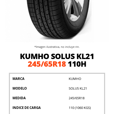
*Imagen ilustrativa, no incluye rin.
Saltar
KUMHO SOLUS KL21
al
comienzo
245/65R18
110H
de
la
galería
MARCA
KUMHO
de
imágenes
MODELO
SOLUS KL21
MEDIDA
245/65R18
INDICE DE CARGA
110 (1060 KGS)