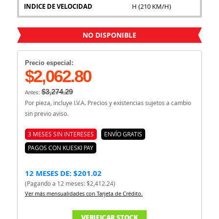
INDICE DE VELOCIDAD
H (210 KM/H)
NO DISPONIBLE
Precio especial:
$2,062.80
$3,274.29
Antes:
Por pieza, incluye I.V.A. Precios y existencias sujetos a cambio
sin previo aviso.
3 MESES SIN INTERESES
ENVÍO GRATIS
PAGOS CON KUESKI PAY
12 MESES DE: $201.02
(Pagando a 12 meses: $2,412.24)
Ver más mensualidades con Tarjeta de Crédito.
VERIFICAR STOCK