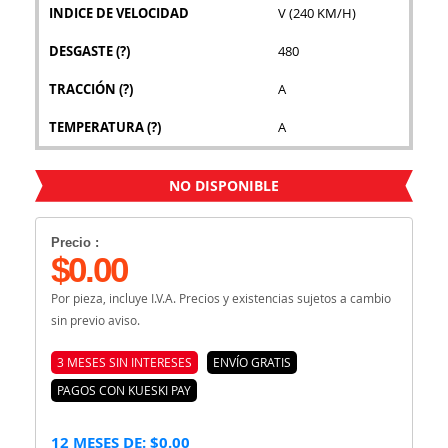
INDICE DE VELOCIDAD
V (240 KM/H)
DESGASTE
(?)
480
TRACCIÓN
(?)
A
TEMPERATURA
(?)
A
NO DISPONIBLE
Precio :
$0.00
Por pieza, incluye I.V.A. Precios y existencias sujetos a cambio
sin previo aviso.
3 MESES SIN INTERESES
ENVÍO GRATIS
PAGOS CON KUESKI PAY
12 MESES DE: $0.00