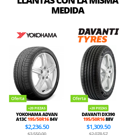
LLANTAS CON LA MISMA
MEDIDA
Oferta
Oferta
+20 PIEZAS
+20 PIEZAS
YOKOHAMA ADVAN
DAVANTI DX390
A13C
195/50R16
84V
195/50R16
88V
$2,236.50
$1,309.50
$3,550.00
$2,078.57