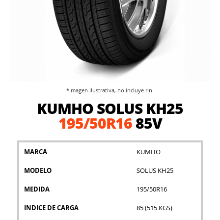
*Imagen ilustrativa, no incluye rin.
Saltar
KUMHO SOLUS KH25
al
comienzo
195/50R16
85V
de
la
galería
MARCA
KUMHO
de
imágenes
MODELO
SOLUS KH25
MEDIDA
195/50R16
INDICE DE CARGA
85 (515 KGS)