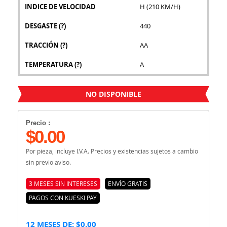
INDICE DE VELOCIDAD
H (210 KM/H)
DESGASTE
(?)
440
TRACCIÓN
(?)
AA
TEMPERATURA
(?)
A
NO DISPONIBLE
Precio :
$0.00
Por pieza, incluye I.V.A. Precios y existencias sujetos a cambio
sin previo aviso.
3 MESES SIN INTERESES
ENVÍO GRATIS
PAGOS CON KUESKI PAY
12 MESES DE: $0.00