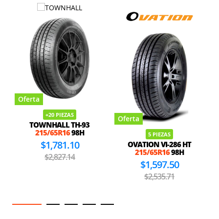
Oferta
+20 PIEZAS
Oferta
TOWNHALL TH-93
215/65R16
98H
5 PIEZAS
$1,781.10
OVATION VI-286 HT
215/65R16
98H
$2,827.14
$1,597.50
$2,535.71