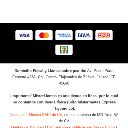
Domicilio Fiscal y Llantas sobre pedido:
Av. Pedro Parra
Centeno #23A, Col. Centro, Tlajomulco de Zúñiga, Jalisco. CP
45640
¡Importante! MisterLlantas es una tienda en línea, por lo cual
no contamos con tienda física (Sólo Misterllantas Express
Tlajomulco).
Neumarket México SAPI de CV
, es una empresa de MR Tires SA
de CV
Llantas de Mayoreo
/
Facturación
/
Políticas de Pago y Envío
/