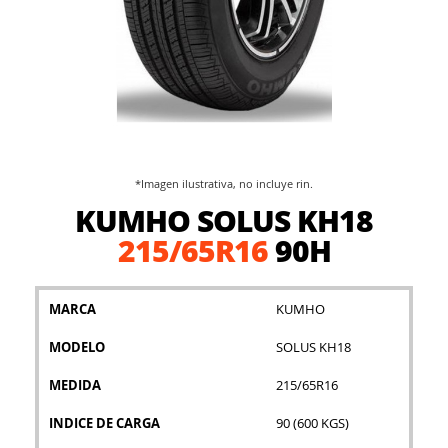
*Imagen ilustrativa, no incluye rin.
Saltar
KUMHO SOLUS KH18
al
comienzo
215/65R16
90H
de
la
galería
MARCA
KUMHO
de
imágenes
MODELO
SOLUS KH18
MEDIDA
215/65R16
INDICE DE CARGA
90 (600 KGS)