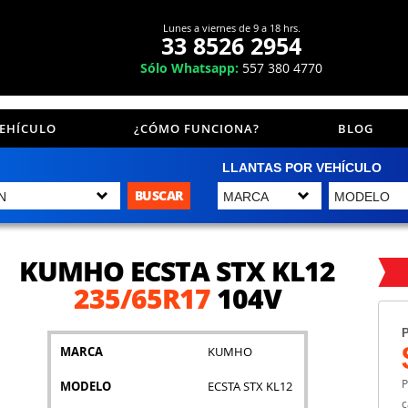
Lunes a viernes de 9 a 18 hrs.
33 8526 2954
Sólo Whatsapp:
557 380 4770
VEHÍCULO
¿CÓMO FUNCIONA?
BLOG
LLANTAS POR VEHÍCULO
BUSCAR
KUMHO ECSTA STX KL12
235/65R17
104V
P
MARCA
KUMHO
P
MODELO
ECSTA STX KL12
c