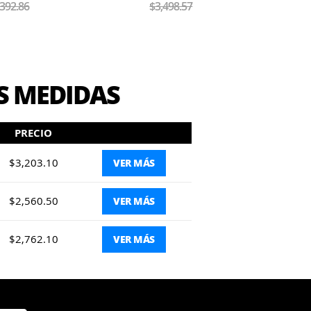
,392.86
$3,498.57
S MEDIDAS
PRECIO
$3,203.10
VER MÁS
$2,560.50
VER MÁS
$2,762.10
VER MÁS