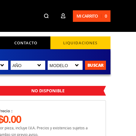
MI CARRITO
0
CONTACTO
LIQUIDACIONES
BUSCAR
NO DISPONIBLE
recio :
$0.00
or pieza, incluye I.V.A. Precios y existencias sujetos a
ambio sin previo aviso.