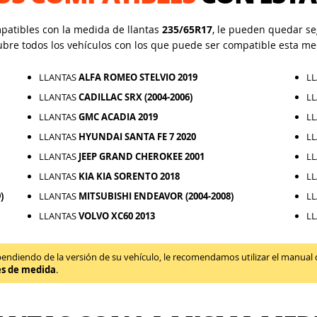
mpatibles con la medida de llantas
235/65R17
, le pueden quedar seg
ubre todos los vehículos con los que puede ser compatible esta me
LLANTAS
ALFA ROMEO STELVIO 2019
L
LLANTAS
CADILLAC SRX (2004-2006)
L
LLANTAS
GMC ACADIA 2019
L
LLANTAS
HYUNDAI SANTA FE 7 2020
L
LLANTAS
JEEP GRAND CHEROKEE 2001
L
LLANTAS
KIA KIA SORENTO 2018
L
)
LLANTAS
MITSUBISHI ENDEAVOR (2004-2008)
L
LLANTAS
VOLVO XC60 2013
L
diendo de la versión de su vehículo, le recomendamos utilizar el manual de 
es de medida
.