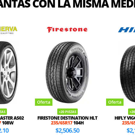
ANTAS CON LA MISMA MED
Oferta
Oferta
EZAS
+20 PIEZAS
+20
ASTER AS02
FIRESTONE DESTINATION HLT
HIFLY VI
7
108W
235/65R17
104H
235/6
2.10
$2,506.50
$2,