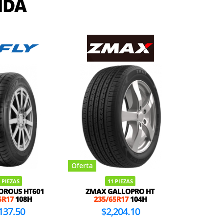
IDA
Oferta
Oferta
 PIEZAS
11 PIEZAS
GOROUS HT601
ZMAX GALLOPRO HT
HANKOOK
5R17
108H
235/65R17
104H
ALL-SEA
137.50
$2,204.10