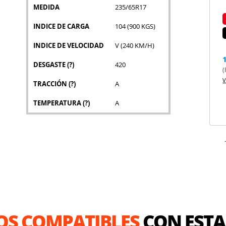
MEDIDA
235/65R17
INDICE DE CARGA
104 (900 KGS)
INDICE DE VELOCIDAD
V (240 KM/H)
DESGASTE
(?)
420
(
V
TRACCIÓN
(?)
A
TEMPERATURA
(?)
A
OS COMPATIBLES
CON ESTA