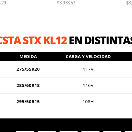
.29
$3,978.57
$3
STA STX KL12
EN DISTINTA
MEDIDA
CARGA Y VELOCIDAD
275/55R20
117V
285/60R18
116V
295/50R15
108H