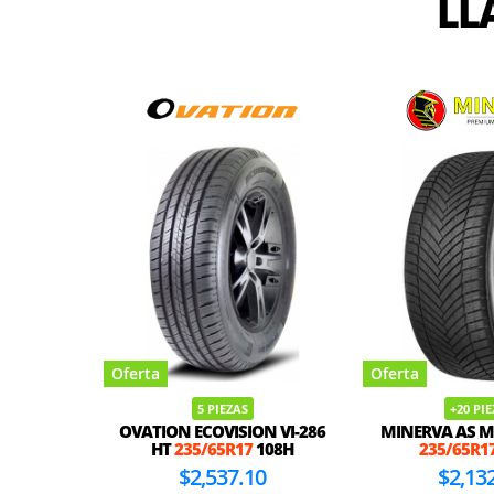
LL
Oferta
Oferta
5 PIEZAS
+20 PI
OVATION ECOVISION VI-286
MINERVA AS M
HT
235/65R17
108H
235/65R1
$2,537.10
$2,13