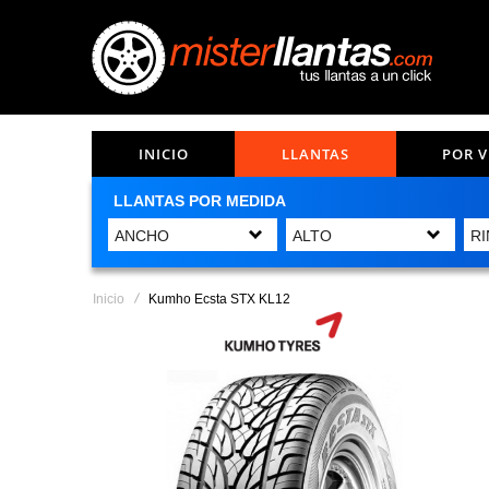
INICIO
LLANTAS
POR 
LLANTAS POR MEDIDA
Inicio
Kumho Ecsta STX KL12
Saltar
al
final
de
la
galería
de
imágenes