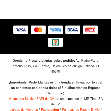
Domicilio Fiscal y Llantas sobre pedido:
Av. Pedro Parra
Centeno #23A, Col. Centro, Tlajomulco de Zúñiga, Jalisco. CP
45640
¡Importante! MisterLlantas es una tienda en línea, por lo cual
no contamos con tienda física (Sólo Misterllantas Express
Tlajomulco).
Neumarket México SAPI de CV
, es una empresa de MR Tires SA
de CV
Llantas de Mayoreo
/
Facturación
/
Políticas de Pago y Envío
/