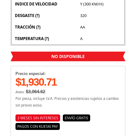
INDICE DE VELOCIDAD
Y (300 KM/H)
DESGASTE
(?)
320
TRACCIÓN
(?)
AA
TEMPERATURA
(?)
A
NO DISPONIBLE
Precio especial:
$1,930.71
$3,064.62
Antes:
Por pieza, incluye I.V.A. Precios y existencias sujetos a cambio
sin previo aviso.
3 MESES SIN INTERESES
ENVÍO GRATIS
PAGOS CON KUESKI PAY