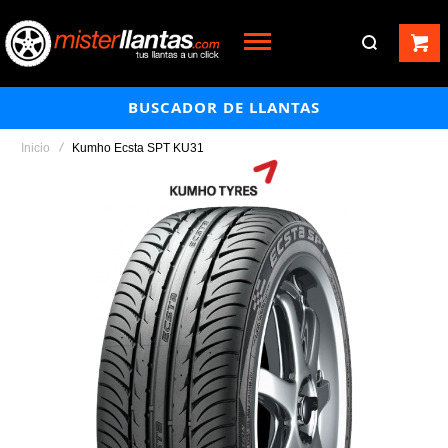
BUSCADOR DE LLANTAS
Inicio
Kumho Ecsta SPT KU31
Saltar
al
final
de
la
galería
de
imágenes