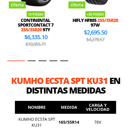
Oferta
Oferta
13 PIEZAS
+20 PIEZAS
CONTINENTAL
HIFLY HF805
255/35R20
SPORTCONTACT 7
97W
255/35R20
97Y
$2,695.50
$6,335.10
$4,278.57
$10,055.71
KUMHO ECSTA SPT KU31
EN
DISTINTAS MEDIDAS
CARGA Y
NOMBRE
MEDIDA
VELOCIDAD
KUMHO ECSTA SPT
165/55R14
76V
KU31