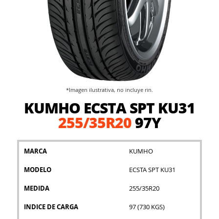
*Imagen ilustrativa, no incluye rin.
Saltar
KUMHO ECSTA SPT KU31
al
comienzo
255/35R20
97Y
de
la
galería
MARCA
KUMHO
de
imágenes
MODELO
ECSTA SPT KU31
MEDIDA
255/35R20
INDICE DE CARGA
97 (730 KGS)