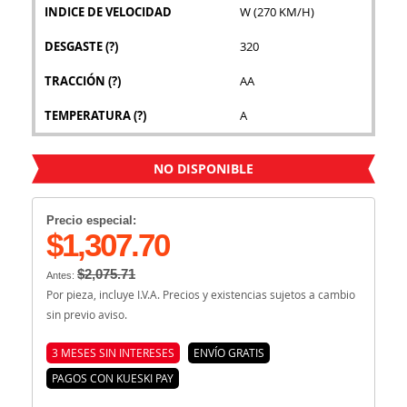
INDICE DE VELOCIDAD
W (270 KM/H)
DESGASTE
(?)
320
TRACCIÓN
(?)
AA
TEMPERATURA
(?)
A
NO DISPONIBLE
Precio especial:
$1,307.70
$2,075.71
Antes:
Por pieza, incluye I.V.A. Precios y existencias sujetos a cambio
sin previo aviso.
3 MESES SIN INTERESES
ENVÍO GRATIS
PAGOS CON KUESKI PAY