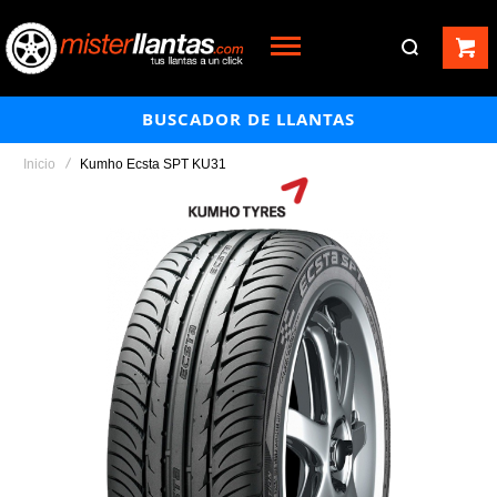
BUSCADOR DE LLANTAS
Inicio
Kumho Ecsta SPT KU31
Saltar
al
final
de
la
galería
de
imágenes