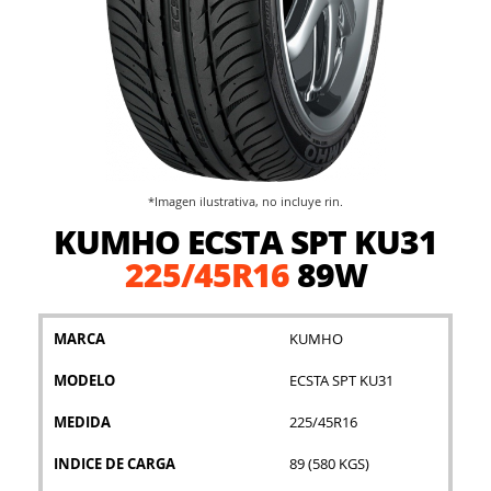
*Imagen ilustrativa, no incluye rin.
Saltar
KUMHO ECSTA SPT KU31
al
comienzo
225/45R16
89W
de
la
galería
MARCA
KUMHO
de
imágenes
MODELO
ECSTA SPT KU31
MEDIDA
225/45R16
INDICE DE CARGA
89 (580 KGS)