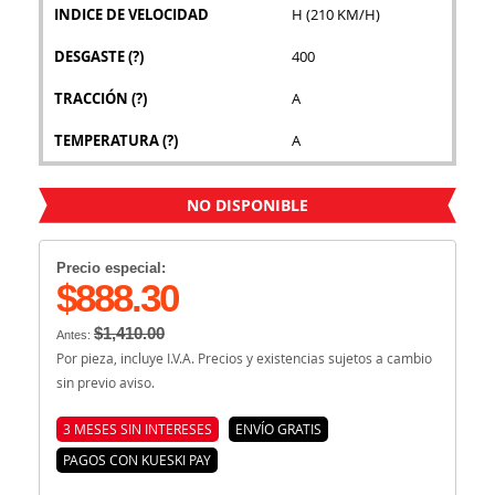
INDICE DE VELOCIDAD
H (210 KM/H)
DESGASTE
(?)
400
TRACCIÓN
(?)
A
TEMPERATURA
(?)
A
NO DISPONIBLE
Precio especial:
$888.30
$1,410.00
Antes:
Por pieza, incluye I.V.A. Precios y existencias sujetos a cambio
sin previo aviso.
3 MESES SIN INTERESES
ENVÍO GRATIS
PAGOS CON KUESKI PAY