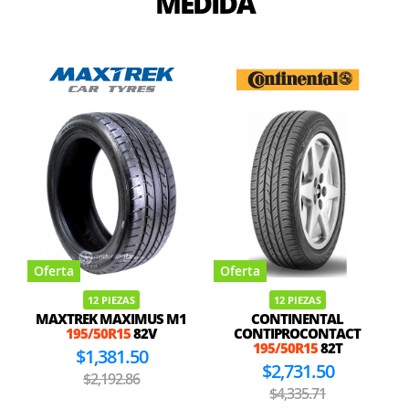
MEDIDA
Oferta
Oferta
12 PIEZAS
12 PIEZAS
MAXTREK MAXIMUS M1
CONTINENTAL
195/50R15
82V
CONTIPROCONTACT
195/50R15
82T
$1,381.50
$2,731.50
$2,192.86
$4,335.71