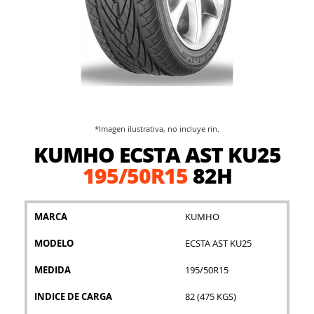
*Imagen ilustrativa, no incluye rin.
Saltar
KUMHO ECSTA AST KU25
al
comienzo
195/50R15
82H
de
la
galería
MARCA
KUMHO
de
imágenes
MODELO
ECSTA AST KU25
MEDIDA
195/50R15
INDICE DE CARGA
82 (475 KGS)