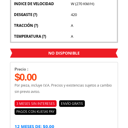
INDICE DE VELOCIDAD
W (270 KM/H)
DESGASTE
(?)
420
TRACCIÓN
(?)
A
TEMPERATURA
(?)
A
NO DISPONIBLE
Precio :
$0.00
Por pieza, incluye I.V.A. Precios y existencias sujetos a cambio
sin previo aviso.
3 MESES SIN INTERESES
ENVÍO GRATIS
PAGOS CON KUESKI PAY
12 MESES DE: $0.00