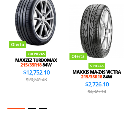
Oferta
+20 PIEZAS
Oferta
MAXZEZ TURBOMAX
215/35R18
84W
5 PIEZAS
$12,752.10
MAXXIS MA-Z4S VICTRA
215/35R18
84W
$20,241.43
$2,726.10
$4,327.14