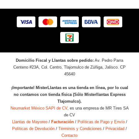
Domicilio Fiscal y Llantas sobre pedido:
Av. Pedro Parra
Centeno #23A, Col. Centro, Tlajomulco de Zúñiga, Jalisco. CP
45640
¡Importante! MisterLlantas es una tienda en línea, por lo cual
no contamos con tienda física (Sólo Misterllantas Express
Tlajomulco).
Neumarket México SAPI de CV
, es una empresa de MR Tires SA
de CV
Llantas de Mayoreo
/
Facturación
/
Políticas de Pago y Envío
/
Políticas de Devolución
/
Términos y Condiciones
/
Privacidad
/
Contacto