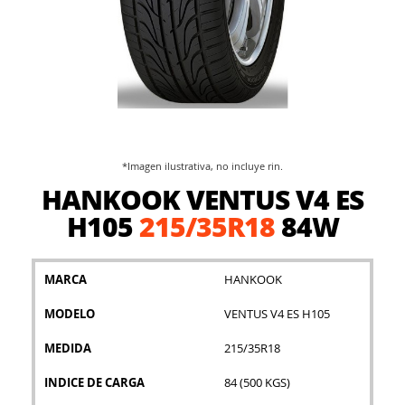
*Imagen ilustrativa, no incluye rin.
Saltar
HANKOOK VENTUS V4 ES
al
comienzo
H105
215/35R18
84W
de
la
galería
MARCA
HANKOOK
de
imágenes
MODELO
VENTUS V4 ES H105
MEDIDA
215/35R18
INDICE DE CARGA
84 (500 KGS)