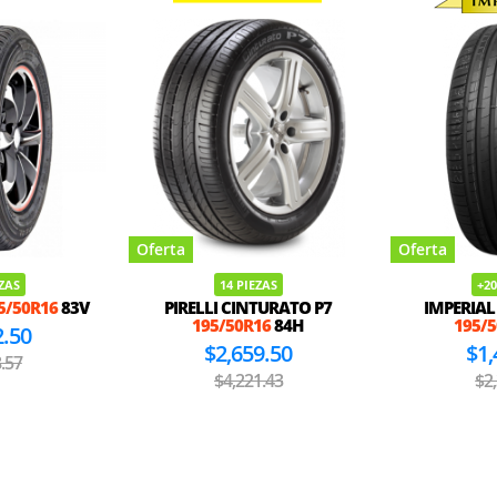
Oferta
Oferta
EZAS
14 PIEZAS
+20
5/50R16
83V
PIRELLI CINTURATO P7
IMPERIAL
195/50R16
84H
195/
2.50
$2,659.50
$1,
.57
$4,221.43
$2