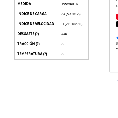
MEDIDA
195/50R16
c
INDICE DE CARGA
84 (500 KGS)
INDICE DE VELOCIDAD
H (210 KM/H)
DESGASTE
(?)
440
(
TRACCIÓN
(?)
A
V
TEMPERATURA
(?)
A