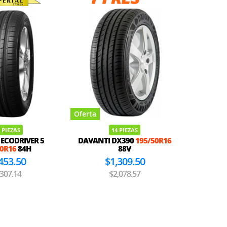
Oferta
Oferta
 PIEZAS
14 PIEZAS
 ECODRIVER 5
DAVANTI DX390
195/50R16
CEN
50R16
84H
88V
19
453.50
$1,309.50
,307.14
$2,078.57