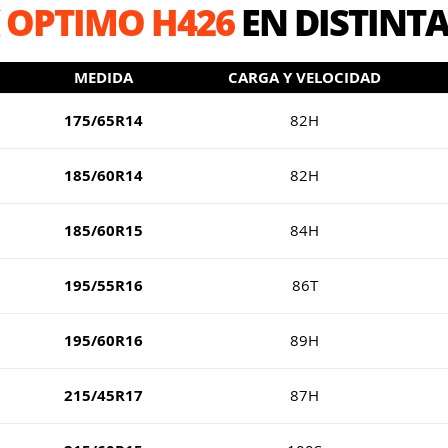
OPTIMO H426
EN DISTINT
MEDIDA
CARGA Y VELOCIDAD
175/65R14
82H
185/60R14
82H
185/60R15
84H
195/55R16
86T
195/60R16
89H
215/45R17
87H