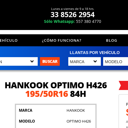
Lunes a viernes de 9 a 18 hrs.
33 8526 2954
Sólo Whatsapp:
557 380 4770
VEHÍCULO
¿CÓMO FUNCIONA?
BLOG
LLANTAS POR VEHÍCULO
BUSCAR
HANKOOK OPTIMO H426
195/50R16
84H
P
MARCA
HANKOOK
MODELO
OPTIMO H426
A
P