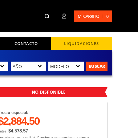
MI CARRITO
0
CONTACTO
LIQUIDACIONES
BUSCAR
NO DISPONIBLE
recio especial:
$2,884.50
$4,578.57
ntes:
or pieza, incluye I.V.A. Precios y existencias sujetos a