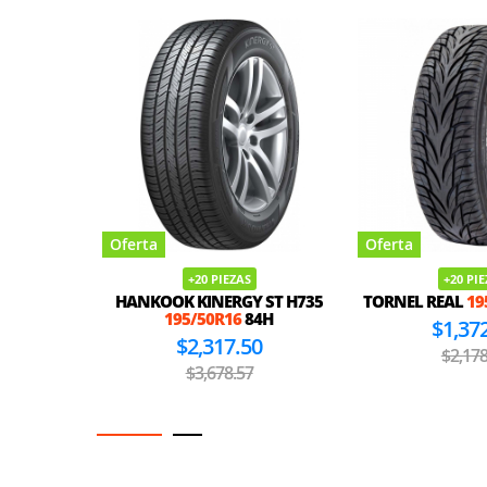
Oferta
Oferta
+20 PIEZAS
+20 PI
HANKOOK KINERGY ST H735
TORNEL REAL
19
195/50R16
84H
$1,37
$2,317.50
$2,178
$3,678.57