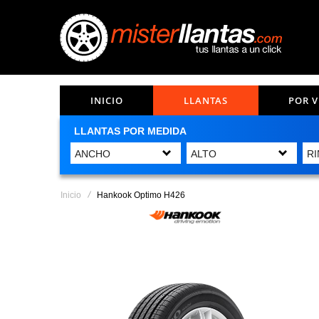
INICIO
LLANTAS
POR 
LLANTAS POR MEDIDA
Inicio
Hankook Optimo H426
Saltar
al
final
de
la
galería
de
imágenes