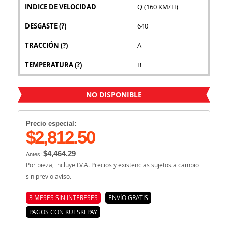
INDICE DE VELOCIDAD
Q (160 KM/H)
DESGASTE
(?)
640
TRACCIÓN
(?)
A
TEMPERATURA
(?)
B
NO DISPONIBLE
Precio especial:
$2,812.50
$4,464.29
Antes:
Por pieza, incluye I.V.A. Precios y existencias sujetos a cambio
sin previo aviso.
3 MESES SIN INTERESES
ENVÍO GRATIS
PAGOS CON KUESKI PAY