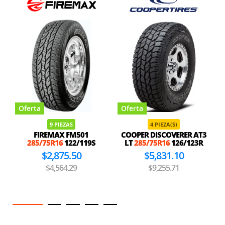
Oferta
Oferta
9 PIEZAS
4 PIEZA(S)
FIREMAX FM501
COOPER DISCOVERER AT3
285/75R16
122/119S
LT
285/75R16
126/123R
$2,875.50
$5,831.10
$4,564.29
$9,255.71