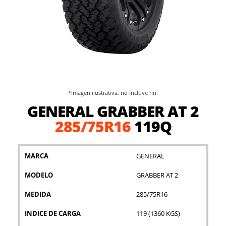
*Imagen ilustrativa, no incluye rin.
Saltar
GENERAL GRABBER AT 2
al
comienzo
285/75R16
119Q
de
la
galería
MARCA
GENERAL
de
imágenes
MODELO
GRABBER AT 2
MEDIDA
285/75R16
INDICE DE CARGA
119 (1360 KGS)