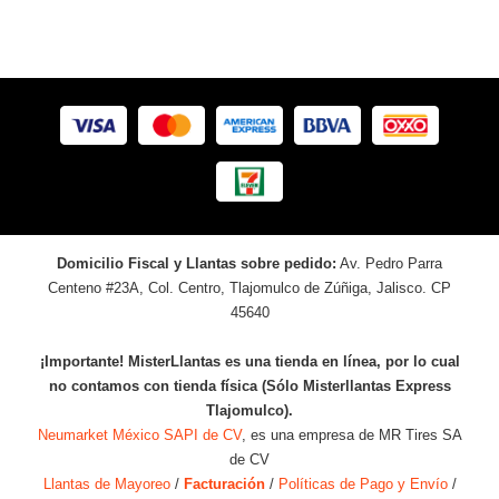
Domicilio Fiscal y Llantas sobre pedido:
Av. Pedro Parra
Centeno #23A, Col. Centro, Tlajomulco de Zúñiga, Jalisco. CP
45640
¡Importante! MisterLlantas es una tienda en línea, por lo cual
no contamos con tienda física (Sólo Misterllantas Express
Tlajomulco).
Neumarket México SAPI de CV
, es una empresa de MR Tires SA
de CV
Llantas de Mayoreo
/
Facturación
/
Políticas de Pago y Envío
/