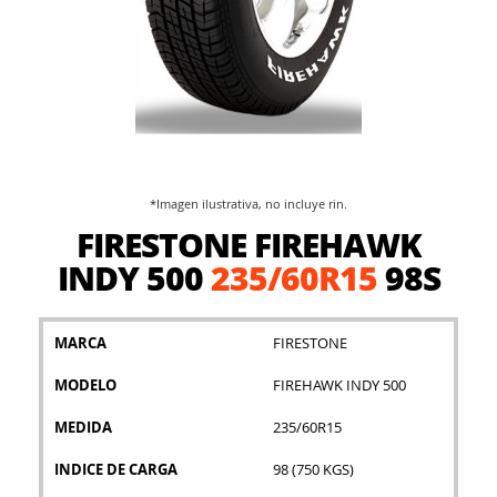
*Imagen ilustrativa, no incluye rin.
Saltar
FIRESTONE FIREHAWK
al
comienzo
INDY 500
235/60R15
98S
de
la
galería
MARCA
FIRESTONE
de
imágenes
MODELO
FIREHAWK INDY 500
MEDIDA
235/60R15
INDICE DE CARGA
98 (750 KGS)