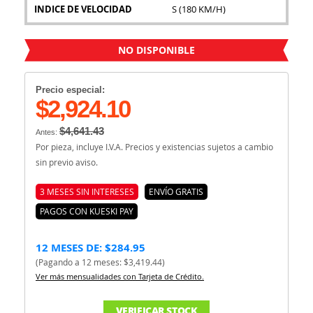
INDICE DE VELOCIDAD
S (180 KM/H)
NO DISPONIBLE
Precio especial:
$2,924.10
$4,641.43
Antes:
Por pieza, incluye I.V.A. Precios y existencias sujetos a cambio
sin previo aviso.
3 MESES SIN INTERESES
ENVÍO GRATIS
PAGOS CON KUESKI PAY
12 MESES DE: $284.95
(Pagando a 12 meses: $3,419.44)
Ver más mensualidades con Tarjeta de Crédito.
VERIFICAR STOCK