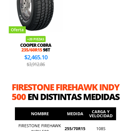
Oferta
+20 PIEZAS
COOPER COBRA
235/60R15
98T
$2,465.10
$3,912.86
FIRESTONE FIREHAWK INDY
500
EN DISTINTAS MEDIDAS
CARGA Y
NOMBRE
MEDIDA
VELOCIDAD
FIRESTONE FIREHAWK
255/70R15
108S