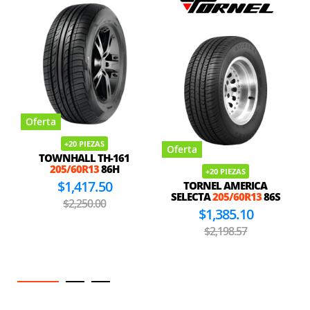
Oferta
+20 PIEZAS
Oferta
TOWNHALL TH-161
205/60R13
86H
+20 PIEZAS
$1,417.50
TORNEL AMERICA
SELECTA
205/60R13
86S
$2,250.00
$1,385.10
$2,198.57