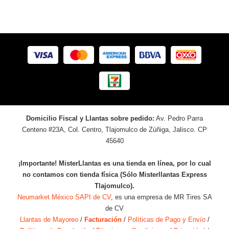
Domicilio Fiscal y Llantas sobre pedido:
Av. Pedro Parra
Centeno #23A, Col. Centro, Tlajomulco de Zúñiga, Jalisco. CP
45640
¡Importante! MisterLlantas es una tienda en línea, por lo cual
no contamos con tienda física (Sólo Misterllantas Express
Tlajomulco).
Neumarket México SAPI de CV
, es una empresa de MR Tires SA
de CV
Llantas de Mayoreo
/
Facturación
/
Políticas de Pago y Envío
/