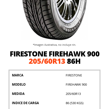
*Imagen ilustrativa, no incluye rin.
Saltar
FIRESTONE FIREHAWK 900
al
comienzo
205/60R13
86H
de
la
galería
MARCA
FIRESTONE
de
imágenes
MODELO
FIREHAWK 900
MEDIDA
205/60R13
INDICE DE CARGA
86 (530 KGS)