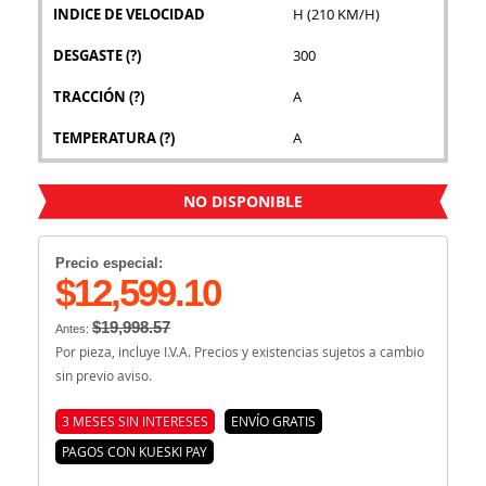
INDICE DE VELOCIDAD
H (210 KM/H)
DESGASTE
(?)
300
TRACCIÓN
(?)
A
TEMPERATURA
(?)
A
NO DISPONIBLE
Precio especial:
$12,599.10
$19,998.57
Antes:
Por pieza, incluye I.V.A. Precios y existencias sujetos a cambio
sin previo aviso.
3 MESES SIN INTERESES
ENVÍO GRATIS
PAGOS CON KUESKI PAY