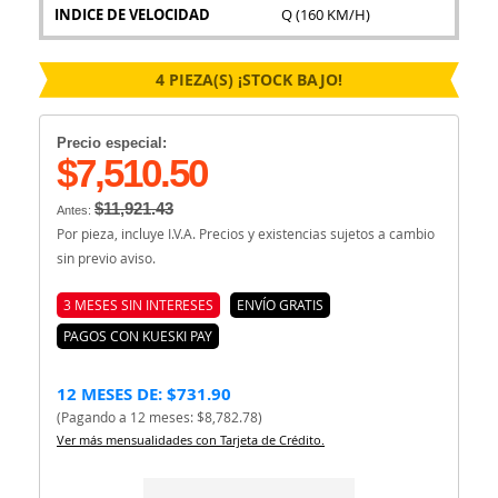
INDICE DE VELOCIDAD
Q (160 KM/H)
4 PIEZA(S) ¡STOCK BAJO!
Precio especial:
$7,510.50
$11,921.43
Antes:
Por pieza, incluye I.V.A. Precios y existencias sujetos a cambio
sin previo aviso.
3 MESES SIN INTERESES
ENVÍO GRATIS
PAGOS CON KUESKI PAY
12 MESES DE: $731.90
(Pagando a 12 meses: $8,782.78)
Ver más mensualidades con Tarjeta de Crédito.