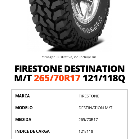
*Imagen ilustrativa, no incluye rin.
Saltar
FIRESTONE DESTINATION
al
comienzo
M/T
265/70R17
121/118Q
de
la
galería
MARCA
FIRESTONE
de
imágenes
MODELO
DESTINATION M/T
MEDIDA
265/70R17
INDICE DE CARGA
121/118