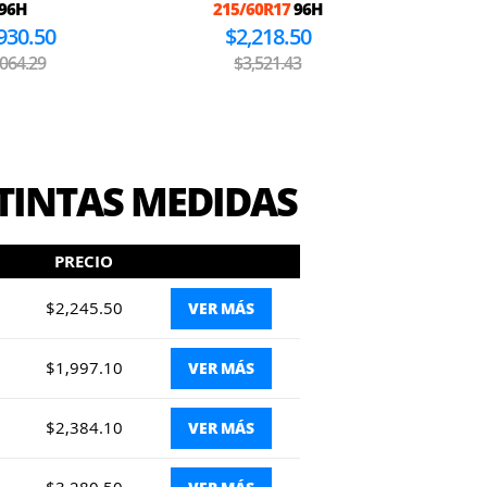
96H
215/60R17
96H
930.50
$2,218.50
,064.29
$3,521.43
TINTAS MEDIDAS
PRECIO
$2,245.50
VER MÁS
$1,997.10
VER MÁS
$2,384.10
VER MÁS