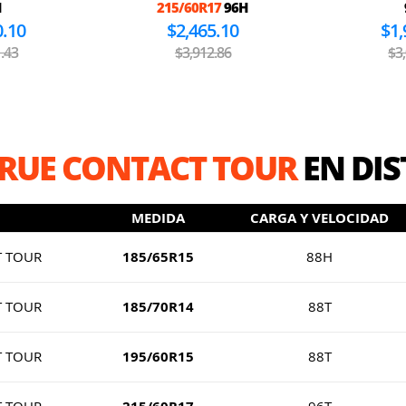
H
215/60R17
96H
0.10
$2,465.10
$1,
.43
$3,912.86
$3
RUE CONTACT TOUR
EN DIS
MEDIDA
CARGA Y VELOCIDAD
T TOUR
185/65R15
88H
T TOUR
185/70R14
88T
T TOUR
195/60R15
88T