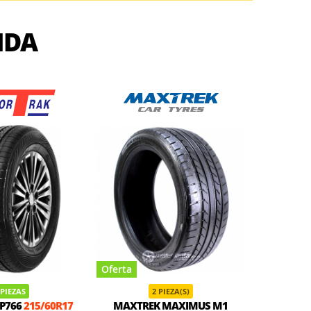
IDA
Oferta
Oferta
 PIEZAS
2 PIEZA(S)
SP766
215/60R17
MAXTREK MAXIMUS M1
MIRAGE 