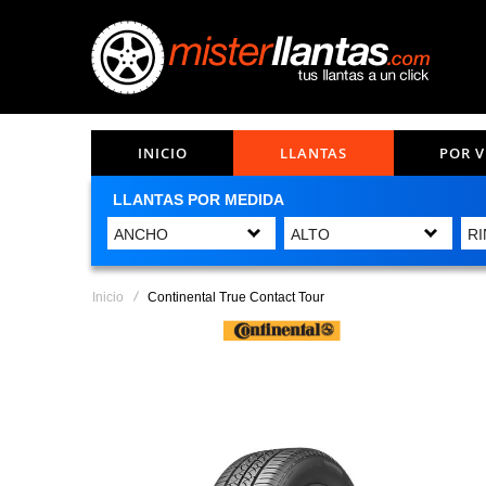
INICIO
LLANTAS
POR 
LLANTAS POR MEDIDA
Inicio
Continental True Contact Tour
Saltar
al
final
de
la
galería
de
imágenes