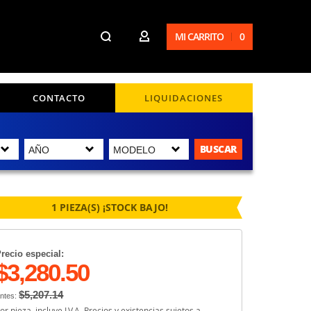
MI CARRITO
0
CONTACTO
LIQUIDACIONES
BUSCAR
1 PIEZA(S) ¡STOCK BAJO!
recio especial:
$3,280.50
$5,207.14
ntes:
or pieza, incluye I.V.A. Precios y existencias sujetos a