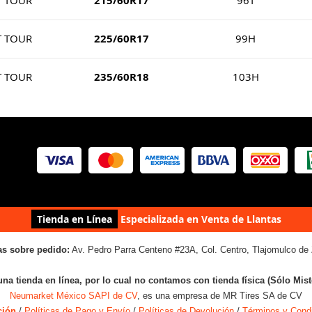
T TOUR
215/60R17
96T
T TOUR
225/60R17
99H
T TOUR
235/60R18
103H
Tienda en Línea
Especializada en Venta de Llantas
as sobre pedido:
Av. Pedro Parra Centeno #23A, Col. Centro, Tlajomulco de 
una tienda en línea, por lo cual no contamos con tienda física (Sólo Mis
Neumarket México SAPI de CV
, es una empresa de MR Tires SA de CV
ción
/
Políticas de Pago y Envío
/
Políticas de Devolución
/
Términos y Cond