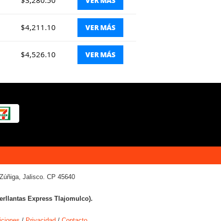
$3,280.50
VER MÁS
$4,211.10
VER MÁS
$4,526.10
VER MÁS
Zúñiga, Jalisco. CP 45640
terllantas Express Tlajomulco).
iciones
/
Privacidad
/
Contacto