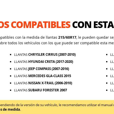
OS COMPATIBLES
CON ESTA
mpatibles con la medida de llantas
215/60R17
, le pueden quedar seg
ubre todos los vehículos con los que puede ser compatible esta me
LLANTAS
CHRYSLER CIRRUS (2007-2010)
L
LLANTAS
HYUNDAI CRETA (2017-2020)
L
LLANTAS
JEEP COMPASS (2007-2016)
L
LLANTAS
MERCEDES GLA-CLASS 2015
L
LLANTAS
NISSAN X-TRAIL (2006-2010)
L
LLANTAS
SUBARU FORESTER 2007
L
diendo de la versión de su vehículo, le recomendamos utilizar el manual de 
es de medida
.