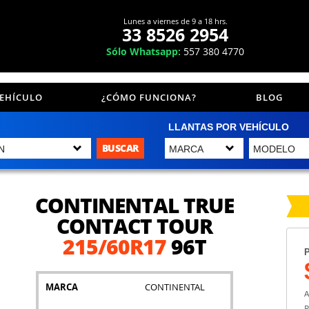
Lunes a viernes de 9 a 18 hrs.
33 8526 2954
Sólo Whatsapp:
557 380 4770
VEHÍCULO
¿CÓMO FUNCIONA?
BLOG
LLANTAS POR VEHÍCULO
BUSCAR
CONTINENTAL TRUE
CONTACT TOUR
215/60R17
96T
P
MARCA
CONTINENTAL
A
P