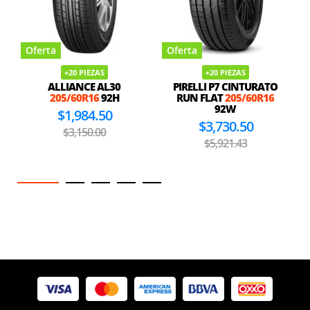
Oferta
Oferta
+20 PIEZAS
+20 PIEZAS
ALLIANCE AL30
PIRELLI P7 CINTURATO
205/60R16
92H
RUN FLAT
205/60R16
92W
$1,984.50
$3,730.50
$3,150.00
$5,921.43