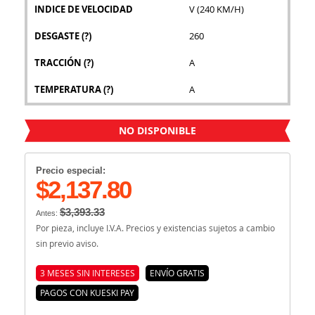
INDICE DE VELOCIDAD
V (240 KM/H)
DESGASTE
(?)
260
TRACCIÓN
(?)
A
TEMPERATURA
(?)
A
NO DISPONIBLE
Precio especial:
$2,137.80
$3,393.33
Antes:
Por pieza, incluye I.V.A. Precios y existencias sujetos a cambio
sin previo aviso.
3 MESES SIN INTERESES
ENVÍO GRATIS
PAGOS CON KUESKI PAY