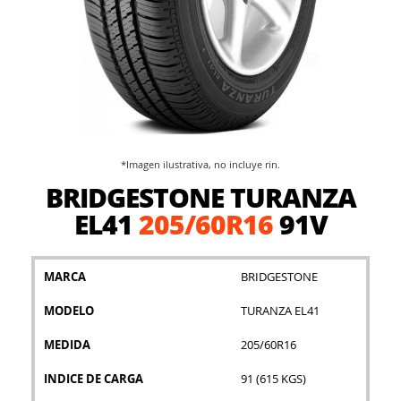
*Imagen ilustrativa, no incluye rin.
Saltar
BRIDGESTONE TURANZA
al
comienzo
EL41
205/60R16
91V
de
la
galería
MARCA
BRIDGESTONE
de
imágenes
MODELO
TURANZA EL41
MEDIDA
205/60R16
INDICE DE CARGA
91 (615 KGS)