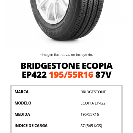
*Imagen ilustrativa, no incluye rin.
Saltar
BRIDGESTONE ECOPIA
al
comienzo
EP422
195/55R16
87V
de
la
galería
MARCA
BRIDGESTONE
de
imágenes
MODELO
ECOPIA EP422
MEDIDA
195/55R16
INDICE DE CARGA
87 (545 KGS)