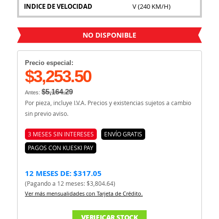
INDICE DE VELOCIDAD
V (240 KM/H)
NO DISPONIBLE
Precio especial:
$3,253.50
$5,164.29
Antes:
Por pieza, incluye I.V.A. Precios y existencias sujetos a cambio
sin previo aviso.
3 MESES SIN INTERESES
ENVÍO GRATIS
PAGOS CON KUESKI PAY
12 MESES DE: $317.05
(Pagando a 12 meses: $3,804.64)
Ver más mensualidades con Tarjeta de Crédito.
VERIFICAR STOCK