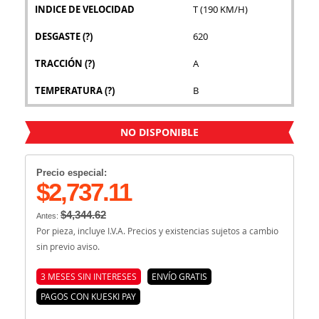
INDICE DE VELOCIDAD
T (190 KM/H)
DESGASTE
(?)
620
TRACCIÓN
(?)
A
TEMPERATURA
(?)
B
NO DISPONIBLE
Precio especial:
$2,737.11
$4,344.62
Antes:
Por pieza, incluye I.V.A. Precios y existencias sujetos a cambio
sin previo aviso.
3 MESES SIN INTERESES
ENVÍO GRATIS
PAGOS CON KUESKI PAY