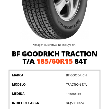
*Imagen ilustrativa, no incluye rin.
Saltar
BF GOODRICH TRACTION
al
comienzo
T/A
185/60R15
84T
de
la
galería
MARCA
BF GOODRICH
de
imágenes
MODELO
TRACTION T/A
MEDIDA
185/60R15
INDICE DE CARGA
84 (500 KGS)