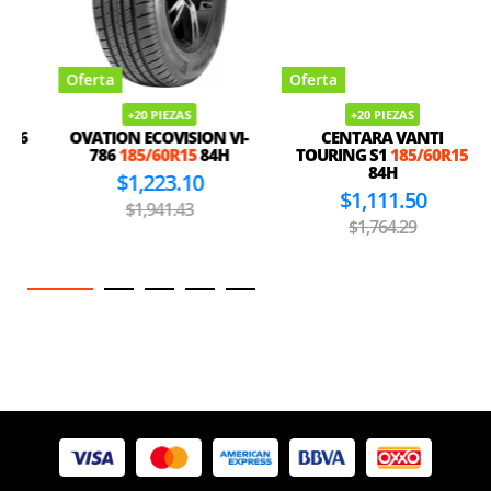
Oferta
Oferta
+20 PIEZAS
+20 PIEZAS
6
OVATION ECOVISION VI-
CENTARA VANTI
786
185/60R15
84H
TOURING S1
185/60R15
84H
$1,223.10
$1,111.50
$1,941.43
$1,764.29