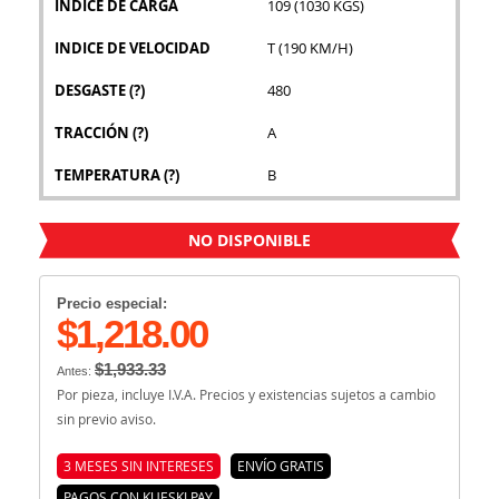
INDICE DE CARGA
109 (1030 KGS)
INDICE DE VELOCIDAD
T (190 KM/H)
DESGASTE
(?)
480
TRACCIÓN
(?)
A
TEMPERATURA
(?)
B
NO DISPONIBLE
Precio especial:
$1,218.00
$1,933.33
Antes:
Por pieza, incluye I.V.A. Precios y existencias sujetos a cambio
sin previo aviso.
3 MESES SIN INTERESES
ENVÍO GRATIS
PAGOS CON KUESKI PAY