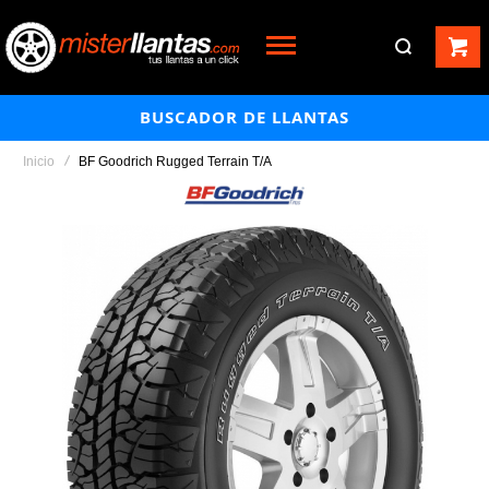
BUSCADOR DE LLANTAS
Inicio
BF Goodrich Rugged Terrain T/A
Saltar
al
final
de
la
galería
de
imágenes