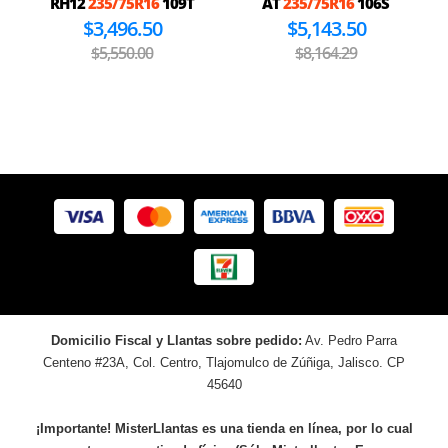
RH12
235/75R16
109T
AT
235/75R16
106S
$3,496.50
$5,143.50
$5,550.00
$8,164.29
Domicilio Fiscal y Llantas sobre pedido:
Av. Pedro Parra
Centeno #23A, Col. Centro, Tlajomulco de Zúñiga, Jalisco. CP
45640
¡Importante! MisterLlantas es una tienda en línea, por lo cual