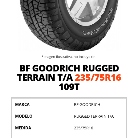
*Imagen ilustrativa, no incluye rin.
Saltar
BF GOODRICH RUGGED
al
comienzo
TERRAIN T/A
235/75R16
de
109T
la
galería
de
imágenes
MARCA
BF GOODRICH
MODELO
RUGGED TERRAIN T/A
MEDIDA
235/75R16