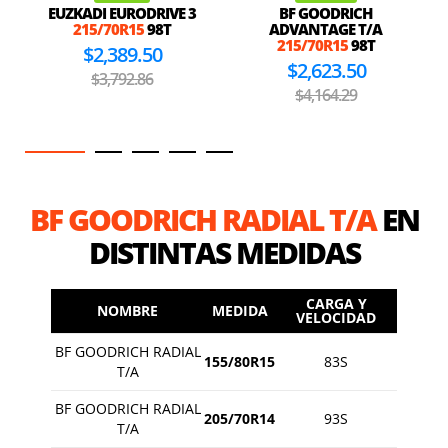
EUZKADI EURODRIVE 3
BF GOODRICH
215/70R15
98T
ADVANTAGE T/A
215/70R15
98T
$2,389.50
$2,623.50
$3,792.86
$4,164.29
BF GOODRICH RADIAL T/A
EN
DISTINTAS MEDIDAS
CARGA Y
NOMBRE
MEDIDA
VELOCIDAD
BF GOODRICH RADIAL
155/80R15
83S
T/A
BF GOODRICH RADIAL
205/70R14
93S
T/A