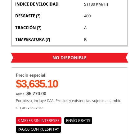
INDICE DE VELOCIDAD
S (180 KM/H)
DESGASTE
(?)
400
TRACCIÓN
(?)
A
TEMPERATURA
(?)
B
NO DISPONIBLE
Precio especial:
$3,635.10
$5,770.00
Antes:
Por pieza, incluye I.V.A. Precios y existencias sujetos a cambio
sin previo aviso.
3 MESES SIN INTERESES
ENVÍO GRATIS
PAGOS CON KUESKI PAY