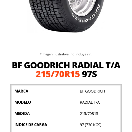
*Imagen ilustrativa, no incluye rin.
Saltar
BF GOODRICH RADIAL T/A
al
comienzo
215/70R15
97S
de
la
galería
MARCA
BF GOODRICH
de
imágenes
MODELO
RADIAL T/A
MEDIDA
215/70R15
INDICE DE CARGA
97 (730 KGS)