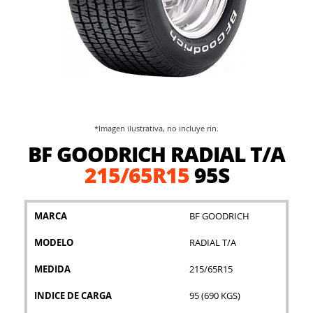
*Imagen ilustrativa, no incluye rin.
Saltar
BF GOODRICH RADIAL T/A
al
comienzo
215/65R15
95S
de
la
galería
MARCA
BF GOODRICH
de
imágenes
MODELO
RADIAL T/A
MEDIDA
215/65R15
INDICE DE CARGA
95 (690 KGS)