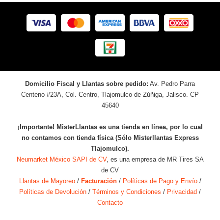
Domicilio Fiscal y Llantas sobre pedido:
Av. Pedro Parra
Centeno #23A, Col. Centro, Tlajomulco de Zúñiga, Jalisco. CP
45640
¡Importante! MisterLlantas es una tienda en línea, por lo cual
no contamos con tienda física (Sólo Misterllantas Express
Tlajomulco).
Neumarket México SAPI de CV
, es una empresa de MR Tires SA
de CV
Llantas de Mayoreo
/
Facturación
/
Políticas de Pago y Envío
/
Políticas de Devolución
/
Términos y Condiciones
/
Privacidad
/
Contacto