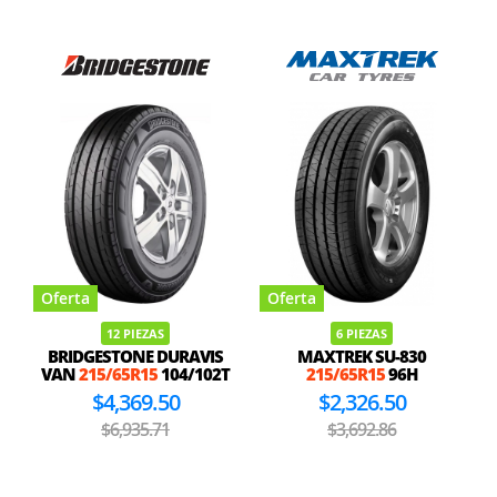
Oferta
Oferta
12 PIEZAS
6 PIEZAS
BRIDGESTONE DURAVIS
MAXTREK SU-830
VAN
215/65R15
104/102T
215/65R15
96H
$4,369.50
$2,326.50
$6,935.71
$3,692.86