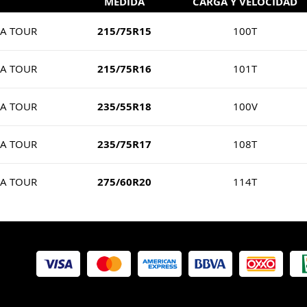
MEDIDA
CARGA Y VELOCIDAD
/A TOUR
215/75R15
100T
/A TOUR
215/75R16
101T
/A TOUR
235/55R18
100V
/A TOUR
235/75R17
108T
/A TOUR
275/60R20
114T