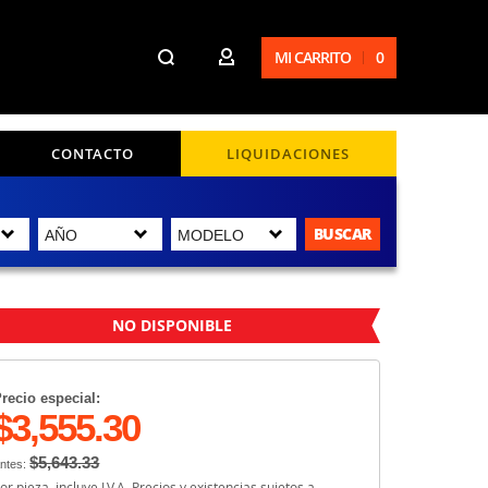
MI CARRITO
0
CONTACTO
LIQUIDACIONES
BUSCAR
NO DISPONIBLE
recio especial:
$3,555.30
$5,643.33
ntes:
or pieza, incluye I.V.A. Precios y existencias sujetos a