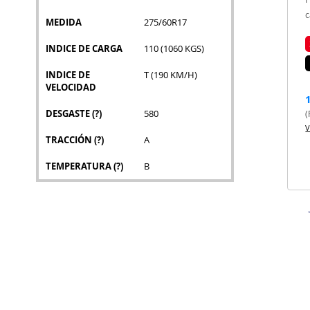
c
MEDIDA
275/60R17
INDICE DE CARGA
110 (1060 KGS)
INDICE DE
T (190 KM/H)
VELOCIDAD
DESGASTE
(?)
580
(
V
TRACCIÓN
(?)
A
TEMPERATURA
(?)
B