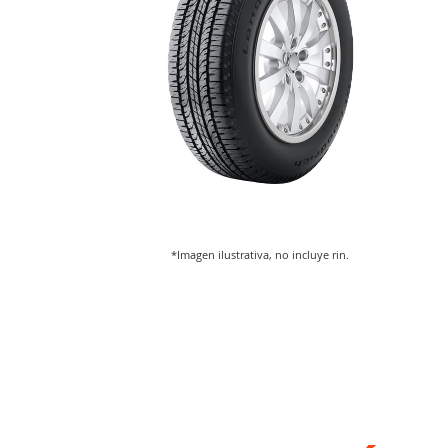
*Imagen ilustrativa, no incluye rin.
Saltar
al
comienzo
de
la
galería
de
imágenes