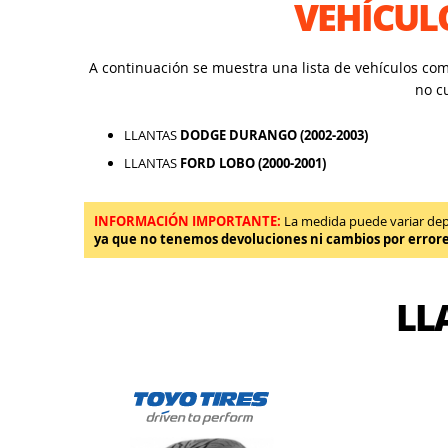
VEHÍCUL
A continuación se muestra una lista de vehículos co
no c
LLANTAS
DODGE DURANGO (2002-2003)
LLANTAS
FORD LOBO (2000-2001)
INFORMACIÓN IMPORTANTE:
La medida puede variar depen
ya que no tenemos devoluciones ni cambios por error
LL