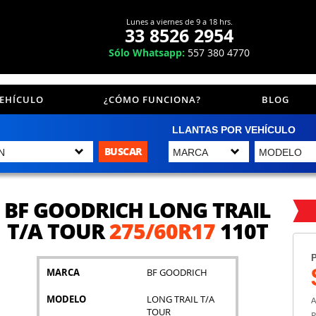
Lunes a viernes de 9 a 18 hrs.
33 8526 2954
Sólo Whatsapp:
557 380 4770
VEHÍCULO
¿CÓMO FUNCIONA?
BLOG
LLANTAS POR VEHÍCULO
BUSCAR
BF GOODRICH LONG TRAIL
T/A TOUR
275/60R17
110T
P
MARCA
BF GOODRICH
MODELO
LONG TRAIL T/A
A
TOUR
P