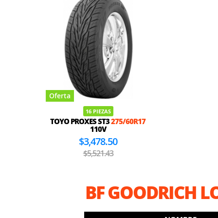
Oferta
16 PIEZAS
TOYO PROXES ST3
275/60R17
110V
$3,478.50
$5,521.43
BF GOODRICH LO