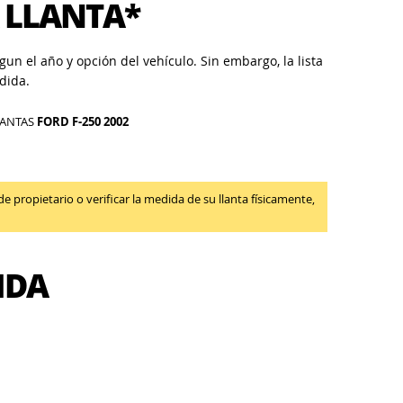
 LLANTA*
un el año y opción del vehículo. Sin embargo, la lista
dida.
LANTAS
FORD F-250 2002
propietario o verificar la medida de su llanta físicamente,
IDA