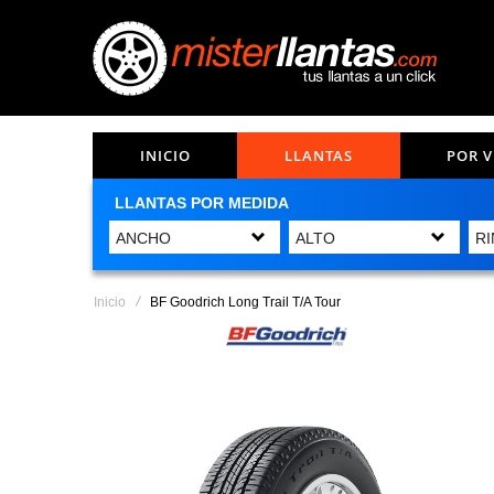
INICIO
LLANTAS
POR 
LLANTAS POR MEDIDA
Inicio
BF Goodrich Long Trail T/A Tour
Saltar
al
final
de
la
galería
de
imágenes