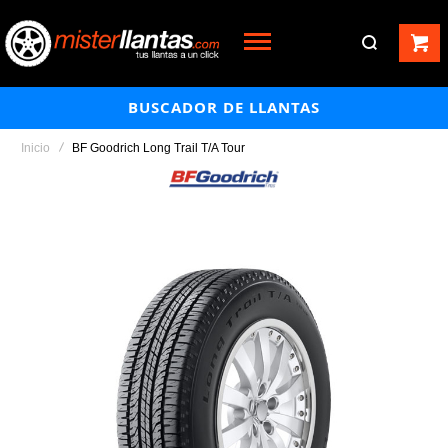
BUSCADOR DE LLANTAS
Inicio
BF Goodrich Long Trail T/A Tour
Saltar
al
final
de
la
galería
de
imágenes