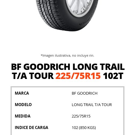
*Imagen ilustrativa, no incluye rin.
Saltar
BF GOODRICH LONG TRAIL
al
comienzo
T/A TOUR
225/75R15
102T
de
la
galería
MARCA
BF GOODRICH
de
imágenes
MODELO
LONG TRAIL T/A TOUR
MEDIDA
225/75R15
INDICE DE CARGA
102 (850 KGS)