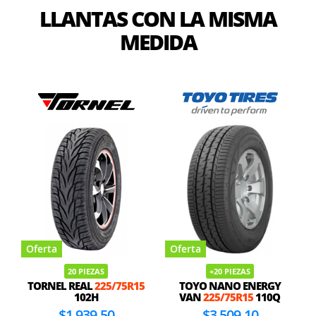
LLANTAS CON LA MISMA
MEDIDA
Oferta
Oferta
20 PIEZAS
+20 PIEZAS
TORNEL REAL
225/75R15
TOYO NANO ENERGY
102H
VAN
225/75R15
110Q
$1,939.50
$3,509.10