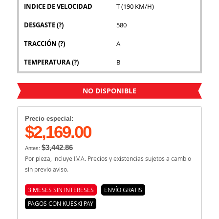
INDICE DE VELOCIDAD
T (190 KM/H)
DESGASTE
(?)
580
TRACCIÓN
(?)
A
TEMPERATURA
(?)
B
NO DISPONIBLE
Precio especial:
$2,169.00
$3,442.86
Antes:
Por pieza, incluye I.V.A. Precios y existencias sujetos a cambio
sin previo aviso.
3 MESES SIN INTERESES
ENVÍO GRATIS
PAGOS CON KUESKI PAY