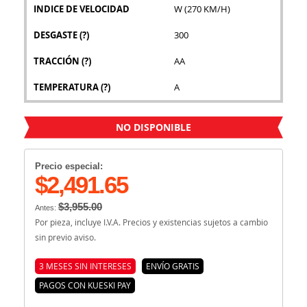
INDICE DE VELOCIDAD
W (270 KM/H)
DESGASTE
(?)
300
TRACCIÓN
(?)
AA
TEMPERATURA
(?)
A
NO DISPONIBLE
Precio especial:
$2,491.65
$3,955.00
Antes:
Por pieza, incluye I.V.A. Precios y existencias sujetos a cambio
sin previo aviso.
3 MESES SIN INTERESES
ENVÍO GRATIS
PAGOS CON KUESKI PAY