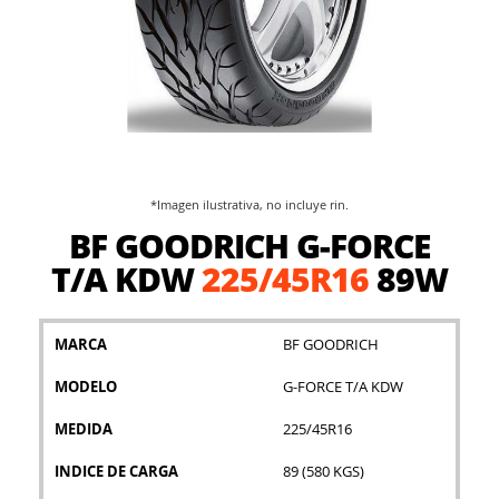
*Imagen ilustrativa, no incluye rin.
Saltar
BF GOODRICH G-FORCE
al
comienzo
T/A KDW
225/45R16
89W
de
la
galería
MARCA
BF GOODRICH
de
imágenes
MODELO
G-FORCE T/A KDW
MEDIDA
225/45R16
INDICE DE CARGA
89 (580 KGS)