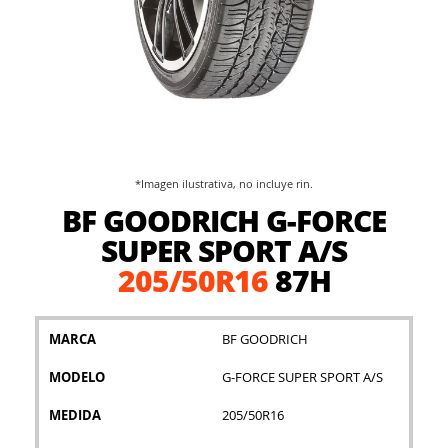
*Imagen ilustrativa, no incluye rin.
Saltar
BF GOODRICH G-FORCE
al
comienzo
SUPER SPORT A/S
de
205/50R16
87H
la
galería
de
imágenes
MARCA
BF GOODRICH
MODELO
G-FORCE SUPER SPORT A/S
MEDIDA
205/50R16