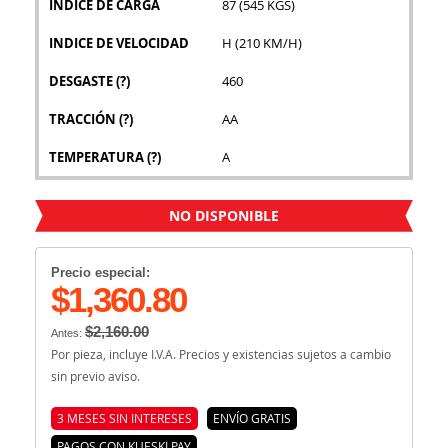
INDICE DE CARGA
87 (545 KGS)
INDICE DE VELOCIDAD
H (210 KM/H)
DESGASTE
(?)
460
TRACCIÓN
(?)
AA
TEMPERATURA
(?)
A
NO DISPONIBLE
Precio especial:
$1,360.80
$2,160.00
Antes:
Por pieza, incluye I.V.A. Precios y existencias sujetos a cambio
sin previo aviso.
3 MESES SIN INTERESES
ENVÍO GRATIS
PAGOS CON KUESKI PAY