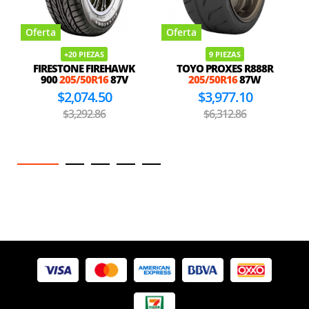
Oferta
Oferta
+20 PIEZAS
9 PIEZAS
FIRESTONE FIREHAWK
TOYO PROXES R888R
900
205/50R16
87V
205/50R16
87W
$2,074.50
$3,977.10
$3,292.86
$6,312.86