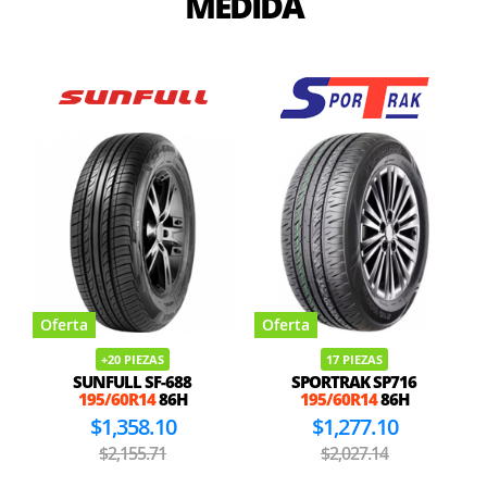
MEDIDA
Oferta
Oferta
+20 PIEZAS
17 PIEZAS
SUNFULL SF-688
SPORTRAK SP716
195/60R14
86H
195/60R14
86H
$1,358.10
$1,277.10
$2,155.71
$2,027.14