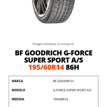
*Imagen ilustrativa, no incluye rin.
Saltar
BF GOODRICH G-FORCE
al
comienzo
SUPER SPORT A/S
de
195/60R14
86H
la
galería
de
imágenes
MARCA
BF GOODRICH
MODELO
G-FORCE SUPER SPORT A/S
MEDIDA
195/60R14