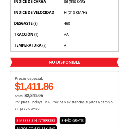
INDICE DE CARGA
86 (530 KGS)
INDICE DE VELOCIDAD
H (210 KM/H)
DESGASTE
(?)
460
TRACCIÓN
(?)
AA
TEMPERATURA
(?)
A
NO DISPONIBLE
Precio especial:
$1,411.86
$2,241.05
Antes:
Por pieza, incluye I.V.A. Precios y existencias sujetos a cambio
sin previo aviso.
3 MESES SIN INTERESES
ENVÍO GRATIS
PAGOS CON KUESKI PAY