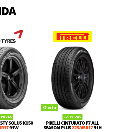
IDA
Oferta
Oferta
 PIEZAS
+20 PIEZAS
STY SOLUS KU50
PIRELLI CINTURATO P7 ALL
PIREL
5R17
91W
SEASON PLUS
225/45R17
91H
22