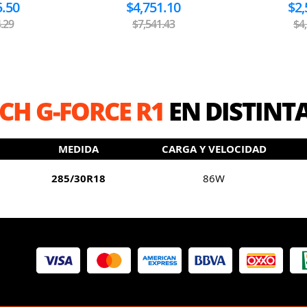
5.50
$4,751.10
$2,
.29
$7,541.43
$4
CH G-FORCE R1
EN DISTINT
MEDIDA
CARGA Y VELOCIDAD
285/30R18
86W