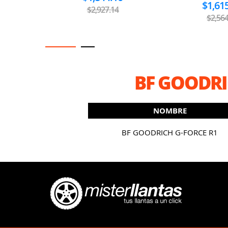
$1,61
$2,927.14
$2,564
BF GOODRI
NOMBRE
BF GOODRICH G-FORCE R1