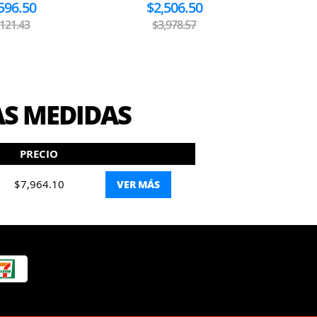
596.50
$2,506.50
,121.43
$3,978.57
AS MEDIDAS
PRECIO
$7,964.10
VER MÁS