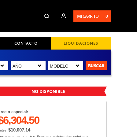
MI CARRITO
0
CONTACTO
LIQUIDACIONES
BUSCAR
NO DISPONIBLE
recio especial:
$6,304.50
$10,007.14
ntes:
or pieza, incluye I.V.A. Precios y existencias sujetos a