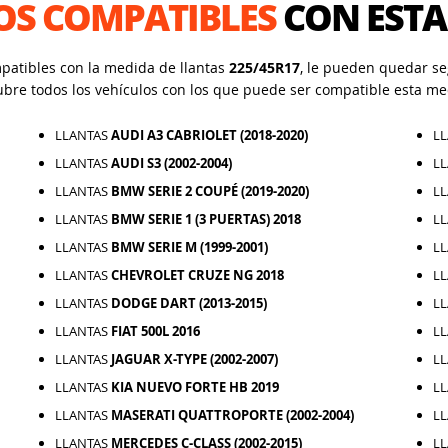
OS COMPATIBLES
CON ESTA
mpatibles con la medida de llantas
225/45R17
, le pueden quedar seg
ubre todos los vehículos con los que puede ser compatible esta me
LLANTAS
AUDI A3 CABRIOLET (2018-2020)
L
LLANTAS
AUDI S3 (2002-2004)
L
LLANTAS
BMW SERIE 2 COUPÉ (2019-2020)
L
LLANTAS
BMW SERIE 1 (3 PUERTAS) 2018
L
LLANTAS
BMW SERIE M (1999-2001)
L
LLANTAS
CHEVROLET CRUZE NG 2018
L
LLANTAS
DODGE DART (2013-2015)
L
LLANTAS
FIAT 500L 2016
L
LLANTAS
JAGUAR X-TYPE (2002-2007)
L
LLANTAS
KIA NUEVO FORTE HB 2019
L
LLANTAS
MASERATI QUATTROPORTE (2002-2004)
L
LLANTAS
MERCEDES C-CLASS (2002-2015)
L