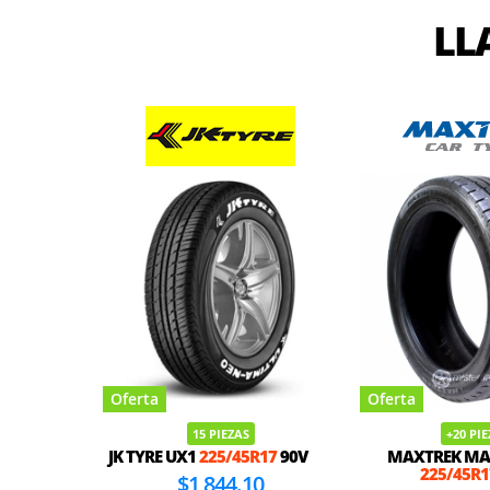
LL
Oferta
Oferta
15 PIEZAS
+20 PI
JK TYRE UX1
225/45R17
90V
MAXTREK MA
225/45R1
$1,844.10