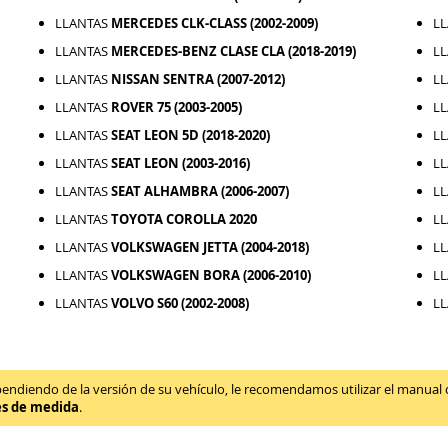
LLANTAS
MERCEDES CLK-CLASS (2002-2009)
L
LLANTAS
MERCEDES-BENZ CLASE CLA (2018-2019)
L
LLANTAS
NISSAN SENTRA (2007-2012)
L
LLANTAS
ROVER 75 (2003-2005)
L
LLANTAS
SEAT LEON 5D (2018-2020)
L
LLANTAS
SEAT LEON (2003-2016)
L
LLANTAS
SEAT ALHAMBRA (2006-2007)
L
LLANTAS
TOYOTA COROLLA 2020
L
LLANTAS
VOLKSWAGEN JETTA (2004-2018)
L
LLANTAS
VOLKSWAGEN BORA (2006-2010)
L
LLANTAS
VOLVO S60 (2002-2008)
L
diendo de la versión de su vehículo, le recomendamos utilizar el manual de 
es de medida
.