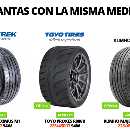
ANTAS CON LA MISMA MED
Oferta
Oferta
EZAS
14 PIEZAS
+20
XIMUS M1
TOYO PROXES R888R
KUMHO MAJE
7
94W
225/45R17
94W
225/4