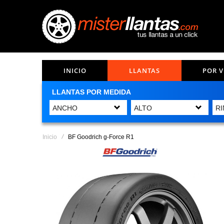
INICIO
LLANTAS
POR 
LLANTAS POR MEDIDA
Inicio
BF Goodrich g-Force R1
Saltar
al
final
de
la
galería
de
imágenes