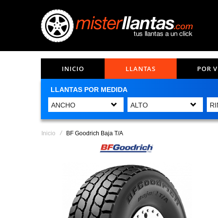
INICIO
LLANTAS
POR 
LLANTAS POR MEDIDA
Inicio
BF Goodrich Baja T/A
Saltar
al
final
de
la
galería
de
imágenes