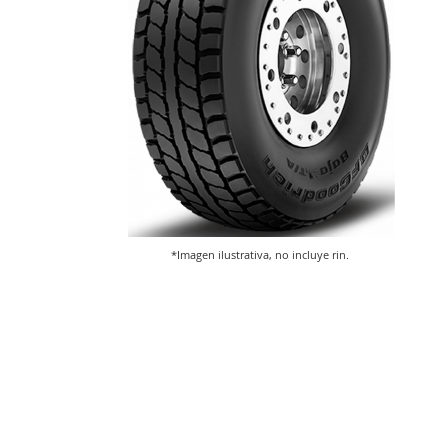
*Imagen ilustrativa, no incluye rin.
Saltar
al
comienzo
de
la
galería
de
imágenes