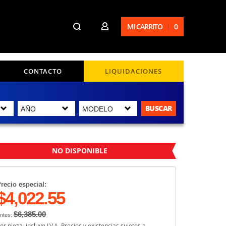
MI CARRITO
0
CONTACTO
LIQUIDACIONES
BUSCAR
NO DISPONIBLE
recio especial:
$4,022.55
$6,385.00
ntes:
or pieza, incluye I.V.A. Precios y existencias sujetos a