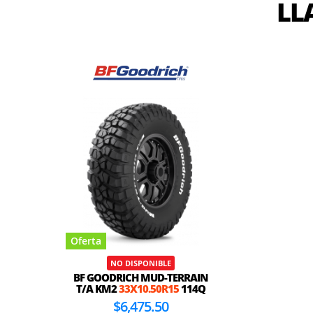
LL
Oferta
NO DISPONIBLE
BF GOODRICH MUD-TERRAIN
T/A KM2
33X10.50R15
114Q
$6,475.50