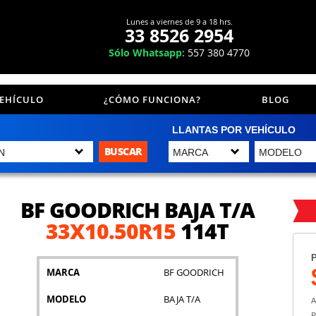
Lunes a viernes de 9 a 18 hrs.
33 8526 2954
Sólo Whatsapp:
557 380 4770
VEHÍCULO
¿CÓMO FUNCIONA?
BLOG
LLANTAS POR VEHÍCULO
BUSCAR
BF GOODRICH BAJA T/A
33X10.50R15
114T
P
MARCA
BF GOODRICH
MODELO
BAJA T/A
A
P