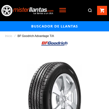
BUSCADOR DE LLANTAS
Inicio
BF Goodrich Advantage T/A
Saltar
al
final
de
la
galería
de
imágenes