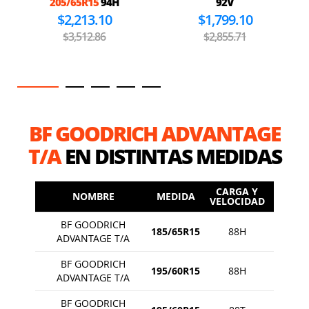
205/65R15
94H
92V
$2,213.10
$1,799.10
$3,512.86
$2,855.71
BF GOODRICH ADVANTAGE
T/A
EN DISTINTAS MEDIDAS
CARGA Y
NOMBRE
MEDIDA
VELOCIDAD
BF GOODRICH
185/65R15
88H
ADVANTAGE T/A
BF GOODRICH
195/60R15
88H
ADVANTAGE T/A
BF GOODRICH