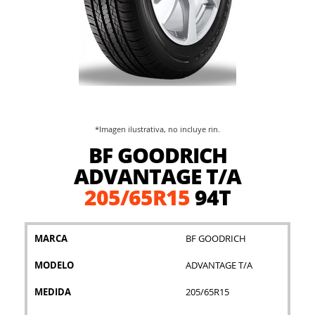
*Imagen ilustrativa, no incluye rin.
Saltar
BF GOODRICH
al
comienzo
ADVANTAGE T/A
de
205/65R15
94T
la
galería
de
imágenes
MARCA
BF GOODRICH
MODELO
ADVANTAGE T/A
MEDIDA
205/65R15