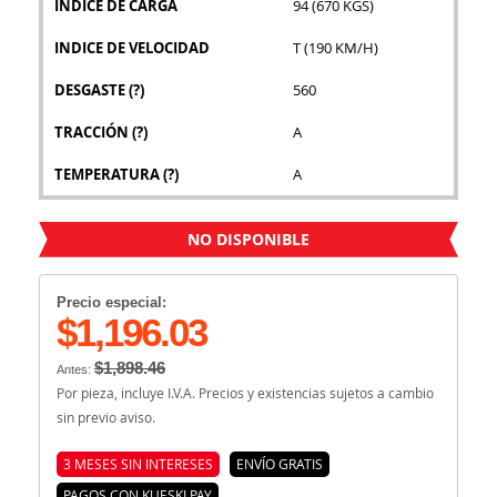
INDICE DE CARGA
94 (670 KGS)
INDICE DE VELOCIDAD
T (190 KM/H)
DESGASTE
(?)
560
TRACCIÓN
(?)
A
TEMPERATURA
(?)
A
NO DISPONIBLE
Precio especial:
$1,196.03
$1,898.46
Antes:
Por pieza, incluye I.V.A. Precios y existencias sujetos a cambio
sin previo aviso.
3 MESES SIN INTERESES
ENVÍO GRATIS
PAGOS CON KUESKI PAY