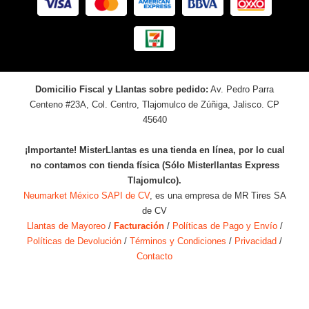
Domicilio Fiscal y Llantas sobre pedido:
Av. Pedro Parra
Centeno #23A, Col. Centro, Tlajomulco de Zúñiga, Jalisco. CP
45640
¡Importante! MisterLlantas es una tienda en línea, por lo cual
no contamos con tienda física (Sólo Misterllantas Express
Tlajomulco).
Neumarket México SAPI de CV
, es una empresa de MR Tires SA
de CV
Llantas de Mayoreo
/
Facturación
/
Políticas de Pago y Envío
/
Políticas de Devolución
/
Términos y Condiciones
/
Privacidad
/
Contacto