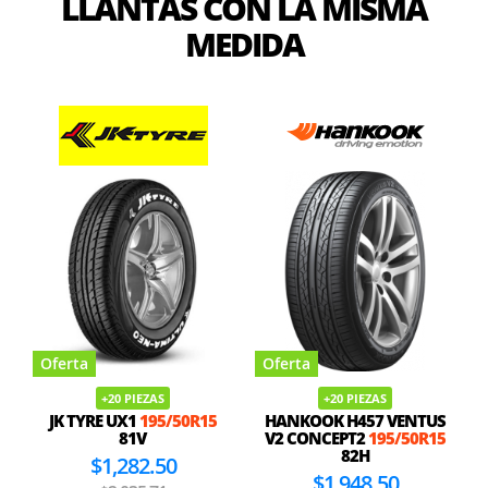
LLANTAS CON LA MISMA
MEDIDA
Oferta
Oferta
+20 PIEZAS
+20 PIEZAS
JK TYRE UX1
195/50R15
HANKOOK H457 VENTUS
81V
V2 CONCEPT2
195/50R15
82H
$1,282.50
$1,948.50