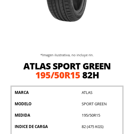
*Imagen ilustrativa, no incluye rin.
Saltar
ATLAS SPORT GREEN
al
comienzo
195/50R15
82H
de
la
galería
MARCA
ATLAS
de
imágenes
MODELO
SPORT GREEN
MEDIDA
195/50R15
INDICE DE CARGA
82 (475 KGS)