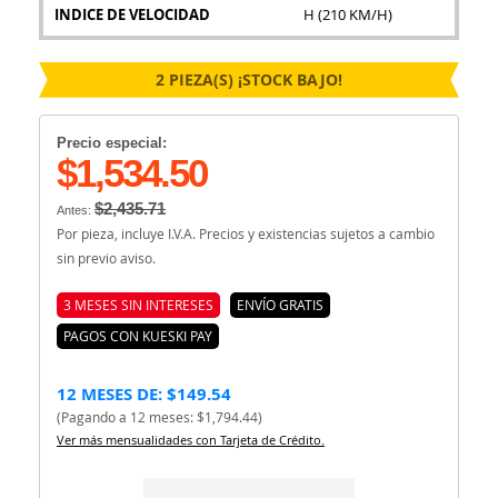
INDICE DE VELOCIDAD
H (210 KM/H)
2 PIEZA(S) ¡STOCK BAJO!
Precio especial:
$1,534.50
$2,435.71
Antes:
Por pieza, incluye I.V.A. Precios y existencias sujetos a cambio
sin previo aviso.
3 MESES SIN INTERESES
ENVÍO GRATIS
PAGOS CON KUESKI PAY
12 MESES DE: $149.54
(Pagando a 12 meses: $1,794.44)
Ver más mensualidades con Tarjeta de Crédito.